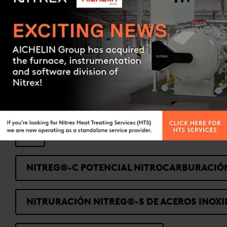
CARBONITRIDING
CARBURACIÓN
Contact us
CARBURACIÓN A BAJA PRESIÓN (LPC)
NITRURACIÓN CON CONTROL DE POTENCIAL
®
NITREG®-C POTENCIAL NITROCARBURACI
NITRURACIÓN NITREG®-S DE ACEROS INOXI