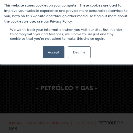
This website stores cookies on your computer. These cookies are used to
NOTICIAS Y EVENTOS
CENTRO DE MEDIOS
CARRERA
improve your website experience and provide more personalized services to
you, both on this website and through other media. To find out more about
CONTACTO
the cookies we use, see our Privacy Policy.
We won't track your information when you visit our site. But in order
to comply with your preferences, we'll have to use just one tiny
cookie so that you're not asked to make this choice again.
Accept
Decline
- PETRÓLEO Y GAS -
INICIO
|
SECTORES Y PROCESOS
|
SECTORES
| PETRÓLEO Y
GAS