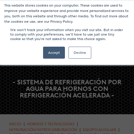
This website stores cookies on your computer. These cookies are used to
NOTICIAS Y EVENTOS
CENTRO DE MEDIOS
CARRERA
improve your website experience and provide more personalized services to
you, both on this website and through other media. To find out more about
CONTACTO
the cookies we use, see our Privacy Policy.
We won't track your information when you visit our site. But in order
to comply with your preferences, we'll have to use just one tiny
cookie so that you're not asked to make this choice again.
Accept
Decline
- SISTEMA DE REFRIGERACIÓN POR
AGUA PARA HORNOS CON
REFRIGERACIÓN ACELERADA -
INICIO
|
HORNOS Y TECNOLOGÍAS
|
NITRURACIÓN/NITROCARBURACIÓN
|
EQUIPO AUXILIAR
|