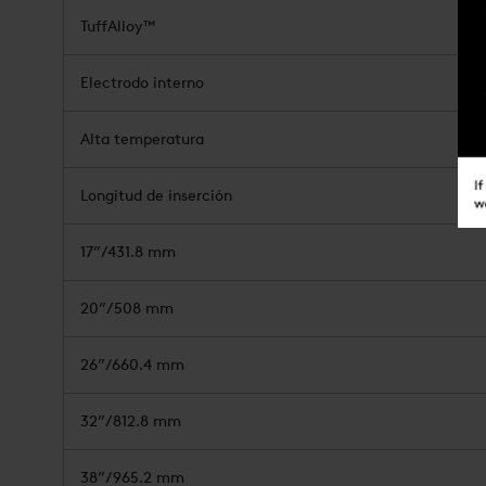
TuffAlloy™
Electrodo interno
Alta temperatura
Longitud de inserción
17”/431.8 mm
20”/508 mm
26”/660.4 mm
32”/812.8 mm
38”/965.2 mm