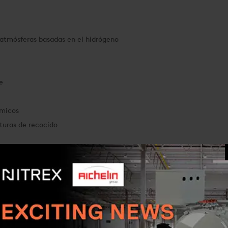
 atmósferas basadas en el hidrógeno
e
rmicos
aturas de recocido
AA
8