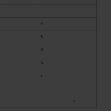
X
B
K
R
S
5