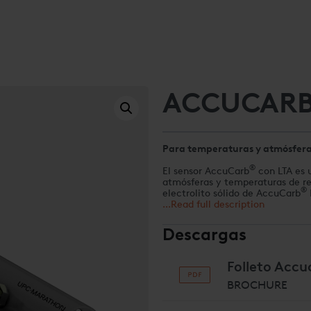
ACCUCARB
Para temperaturas y atmósfera
®
El sensor AccuCarb
con LTA es 
atmósferas y temperaturas de rec
®
electrolito sólido de AccuCarb
electrodos de las sondas de oxíg
...Read full description
a las temperaturas de recocido. 
funcionamiento seguro en las ap
Descargas
Folleto Acc
BROCHURE