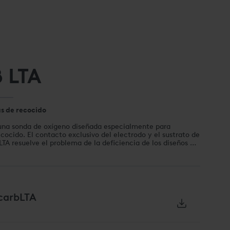
 LTA
s de recocido
una sonda de oxígeno diseñada especialmente para
ocido. El contacto exclusivo del electrodo y el sustrato de
LTA resuelve el problema de la deficiencia de los diseños de
eno estándares debida a la alta impedancia del dispositivo
El sensor también es hermético al gas para garantizar un
licaciones con hidrógeno.
ucarbLTA