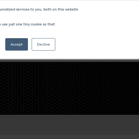
onalized services to you, both on this website
 use just one tiny cookie so that
Accept
Decline
NCIA
SECTORES Y PROCESOS
ACERCA DE LA EMPRESA