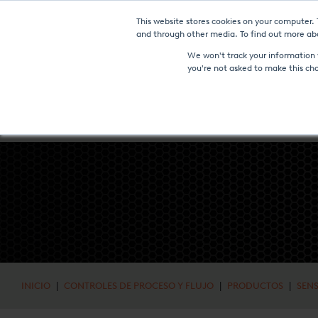
This website stores cookies on your computer.
NOTICI
and through other media. To find out more abo
We won't track your information w
you're not asked to make this ch
HORNOS Y TECNOLOGÍAS
SERVICIOS DE TRATAMIENTO TÉR
INICIO
|
CONTROLES DE PROCESO Y FLUJO
|
PRODUCTOS
|
SEN