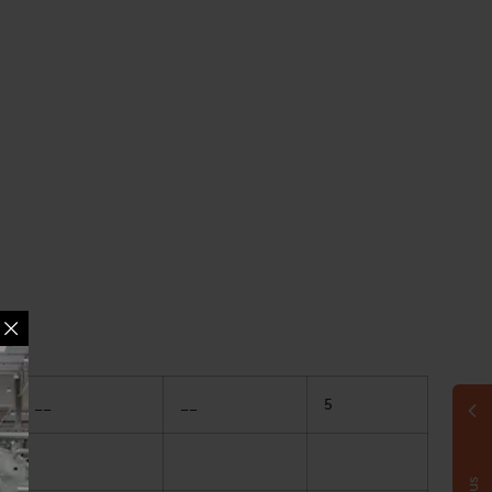
__
__
5