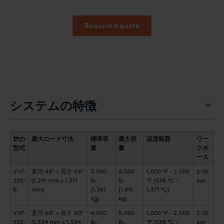
Request a quote
システムの特徴
炉の
最大ロード寸法
標準容
最大容
温度範囲
ワー
型式
量
量
クホ
ース
VVF-
直径 48" x 長さ 54"
3,000
4,000
1,000 °F - 2,500
2-10
202-
(1,219 mm x 1,371
lb.
lb.
°F (538 °C -
bar
B
mm)
(1,361
(1,815
1,371 °C)
kg)
kg)
VVF-
直径 60" x 長さ 60"
4,000
5,000
1,000 °F - 2,500
2-10
302-
(1,524 mm x 1,524
lb.
lb.
°F (538 °C -
bar