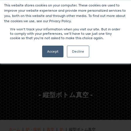
This website stores cookies on your computer. These cookies are used to
ニュース
パンフレットのダウンロード-炉と技術
キャリア
improve your website experience and provide more personalized services to
you, both on this website and through other media. To find out more about
コンタクト
the cookies we use, see our Privacy Policy.
We won't track your information when you visit our site. But in order
to comply with your preferences, we'll have to use just one tiny
cookie so that you're not asked to make this choice again.
Accept
Decline
- 縦型ボトム真空 -
ホーム
|
炉・技術
|
真空
|
炉
| 縦型ボトム真空