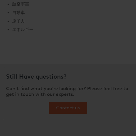
航空宇宙
自動車
原子力
エネルギー
Still Have questions?
Can’t find what you’re looking for? Please feel free to
get in touch with our experts.
Contact us