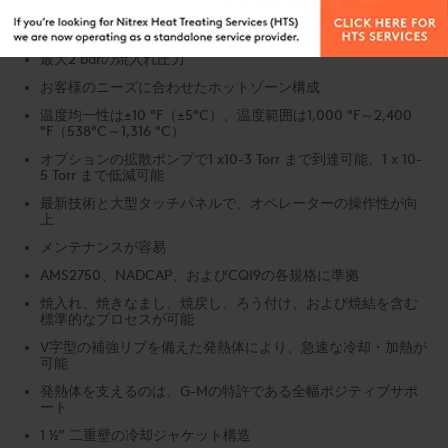
リードする信頼性を実現
外部焼入れとして利用可能
最大2 barの焼入れ圧力
お客様のニーズに合わせたホットゾーン構成
温度均一性は±10 °F（±5°C）、温度範囲は1,000 °F～2,400
°F（538°C～1,316 °C）
オプションの拡散ポンプで1 x10-3 Torr まで到達可能、1 x 10-
5 Torr まで低減可能
最新技術と大型タッチパネルで、オペレーターの操作性が向
上
メンテナンスが容易
AMS2750、NADCAP、およびCQI9の各規格に準拠
焼入れ、焼きなまし、焼戻し、ろう付け、および焼結を含む
標準的なプロセスが可能
V字型の補強リブを備えた発熱体により、急速な冷却・加熱が
可能
発熱体を支えるのは、G-Mの特許である全幅ポジティブサポ
ート
1 ½” 二重壁の冷却ジャケット構造