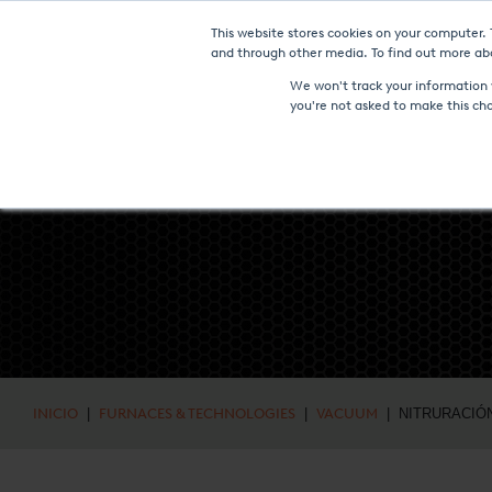
This website stores cookies on your computer.
NOTICI
and through other media. To find out more abo
We won't track your information w
you're not asked to make this ch
INICIO
|
FURNACES & TECHNOLOGIES
|
VACUUM
| NITRURACIÓ