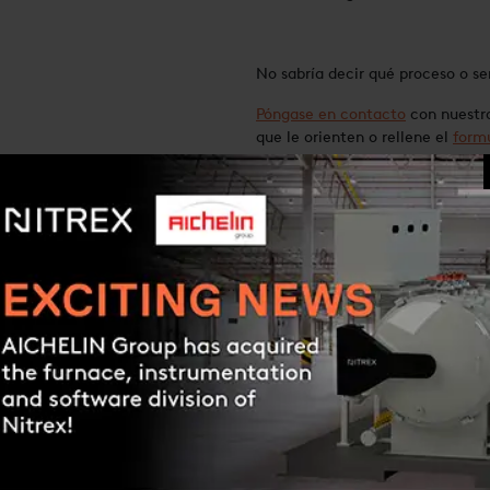
No sabría decir qué proceso o se
Póngase en contacto
con nuestro
que le orienten o rellene el
form
contacto con usted.
Obtener cotización
itruración
Efecto de la nitruración
Nitruración controlada
NLOADS