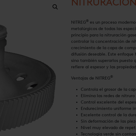
NITRURACIÓN
®
NITREG
es un proceso moderno 
metalúrgicos de todas las espec
principio para la nitruración ga
controlar la concentración de nit
crecimiento de la capa de compu
difusión deseable. Este enfoque h
sino también superarlos puesto q
refiere al espesor y las propied
®
Ventajas de NITREG
Controla el grosor de la ca
Elimina las redes de nitruro
Control excelente del espe
Endurecimiento uniforme inc
Excelente control de la dure
Sin deformación de las piez
Nivel muy elevado de repeti
Tecnología verde sin conta