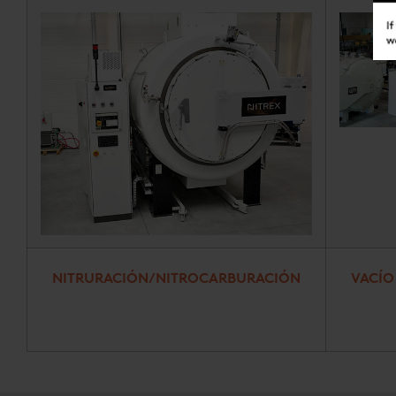
NITRURACIÓN/NITROCARBURACIÓN
VACÍ