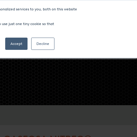
onalized services to you, both on this website
 use just one tiny cookie so that
Accept
Decline