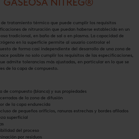
 GASEOSA NITREG®
de tratamiento térmico que puede cumplir los requisitos
ificaciones de nitruración que puedan haberse establecido en un
seosa tradicional, en baño de sal o en plasma. La capacidad de
rógeno en la superficie permite al usuario controlar el
esto de forma casi independiente del desarrollo de una zona de
ace posible no solo cumplir los requisitos de las especificaciones,
ue admite tolerancias más ajustadas, en particular en lo que se
ades de la capa de compuesto.
pa de compuesto (blanca) y sus propiedades
 cerradas de la zona de difusión
sor de la capa endurecida
luso de pequeños orificios, ranuras estrechas y bordes afilados
za superficial
as
bilidad del proceso
minación por residuos