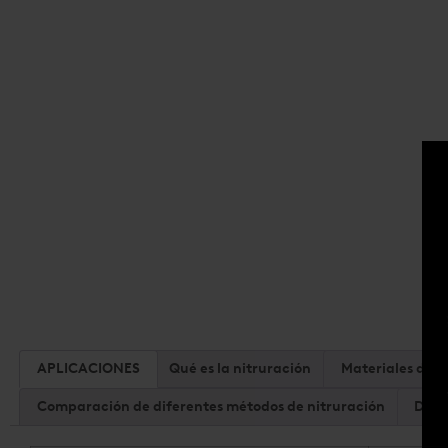
APLICACIONES
Qué es la nitruración
Materiales de n
Comparación de diferentes métodos de nitruración
DOW