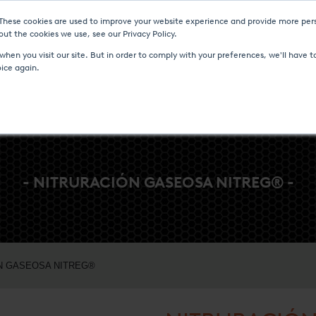
 These cookies are used to improve your website experience and provide more pers
AS Y EVENTOS
CENTRO DE MEDIOS
CARRERA
CONTACTO
ut the cookies we use, see our Privacy Policy.
hen you visit our site. But in order to comply with your preferences, we'll have to
oice again.
- NITRURACIÓN GASEOSA NITREG® -
N GASEOSA NITREG®