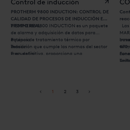
soluciones de vacío incluyen lo siguiente:
Control de inducción
CO
PROTHERM 9800 INDUCTION: CONTROL DE
Cont
CALIDAD DE PROCESOS DE INDUCCIÓN EN
reac
TIEMPO REAL
PROTHERM 9800 INDUCTION es un paquete
Las 
de alarma y adquisición de datos para
MAR
equipos de tratamiento térmico por
Potencia
basa
Inme
inducción que cumple las normas del sector
Tensión
470,
term
y, en definitiva, proporciona una
Frecuencia
cone
Func
monitorización de procesos fiable y precisa.
Temperatura
Toda
unif
Parámetros registrados o monitorizados
Flujo de agua
mejo
Cont
habituales:
Velocidad de escaneo
oper
de P
Otras señales de la máquina que se pueden
del 
cont
medir
cont
Moni
1
2
3
solu
proc
vari
por 
inte
Regi
reac
Regi
cont