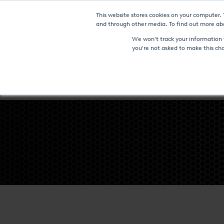
This website stores cookies on your computer.
NOTICI
and through other media. To find out more abo
We won't track your information w
you're not asked to make this ch
HORNOS Y TECNOLOGÍAS
SERVICIOS DE TRATAMIENTO TÉR