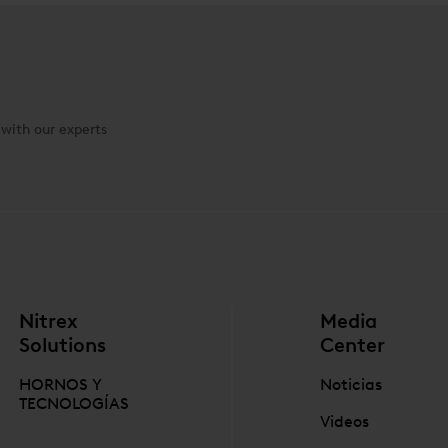
conf
está
y ac
punt
expe
solu
 with our experts
Nitrex
Media
Solutions
Center
HORNOS Y
Noticias
TECNOLOGÍAS
Videos