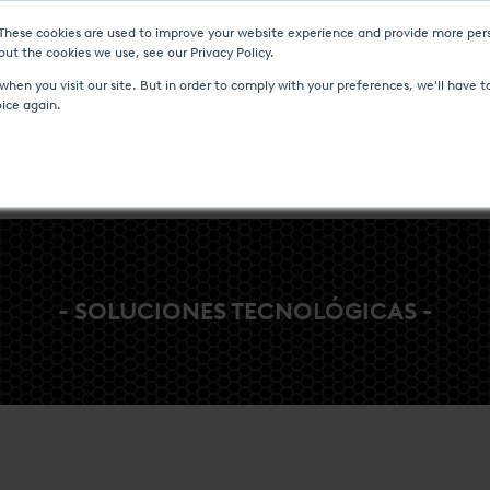
 These cookies are used to improve your website experience and provide more pers
AS Y EVENTOS
CENTRO DE MEDIOS
CARRERA
CONTACTO
ut the cookies we use, see our Privacy Policy.
hen you visit our site. But in order to comply with your preferences, we'll have to
oice again.
MICO
CONTROLES DE PROCESO Y FLUJO
SERVICIO Y ASISTE
- SOLUCIONES TECNOLÓGICAS -