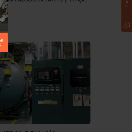
letamente automatizado para la
ucción de atmósferas para hornos de
amiento térmico. SmartMeth™ presenta
ltimo en medición precisa del flujo de
ión diferencial y un diseño de
rolador táctil. Este sistema pionero con
ulo de caudal integrado establece
máticamente los caudales de nitrógeno
tanol según la concentración
entual de CO deseada en el horno.