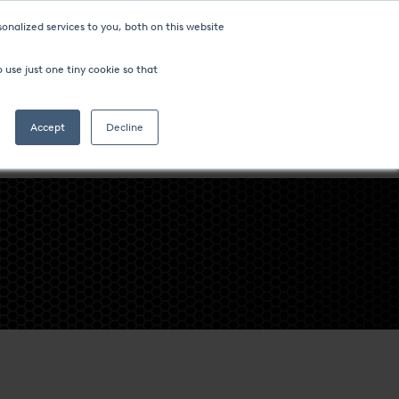
onalized services to you, both on this website
 use just one tiny cookie so that
Accept
Decline
NCIA
SECTORES Y PROCESOS
ACERCA DE LA EMPRESA