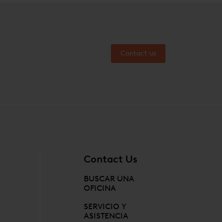
iguraciones estándares y personalizadas
n disponibles para nuevas instalaciones
tualizaciones e incluyen equipamiento
ero avalado por nuestra vasta
riencia en tecnología. Todas las
Contact us
ciones de vacío incluyen lo siguiente:
Contact Us
BUSCAR UNA
OFICINA
SERVICIO Y
ASISTENCIA