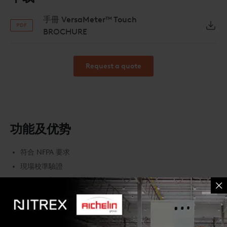
南。 此外，每個 VersaMeter™ 都配有可追溯到 NIST 傳輸標準的
VersaMeter 閥門組件適合標準管件，以更好地集成到您的設備設
10 點校準曲線。 儀表還可以進行現場校準，以滿足 CQI-9、
計中，同時更容易接觸和維護管道組件。
手冊 VersaMeter™ Touch
ISO、NADCAP 和 QS 質量審核系統的要求。
BROCHURE
Request a quote
功能及优势
符合 NFPA 要求
現場校準驗證
沒有活動部件
集成觸摸屏顯示
遠程顯示選項
集成流量報警