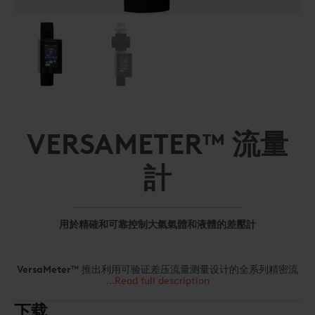
VERSAMETER™ 流量
計
用於精確和可靠控制大氣氣體和液體的差壓計
VersaMeter
™ 推出利用可验证差压流量测量设计的全系列精密流
量测量仪，该设计经证明符合工业热处理应用的严苛要求。先进的
...Read full description
触摸屏校准及显示模块，具有集成流速报警和流量消耗累计功能。
VersaMeter™ 旨在適應管道組件的方向，可以提供本地或遠程顯
下载
示選項。 VersaMeter™ 符合當前 NFPA86 熱加工行業安全使用指
VersaMeter™ 產品線有多種尺寸，旨在直接安裝到設備管道中。