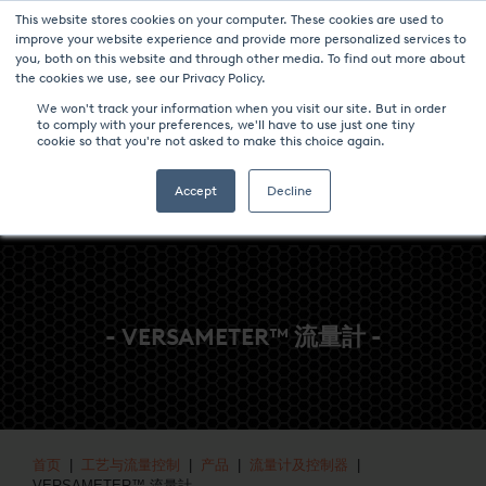
This website stores cookies on your computer. These cookies are used to
新聞與事件
媒体中心
加入我们
联系我们
improve your website experience and provide more personalized services to
you, both on this website and through other media. To find out more about
the cookies we use, see our Privacy Policy.
We won't track your information when you visit our site. But in order
to comply with your preferences, we'll have to use just one tiny
cookie so that you're not asked to make this choice again.
Accept
Decline
- VERSAMETER™ 流量計 -
首页
|
工艺与流量控制
|
产品
|
流量计及控制器
|
VERSAMETER™ 流量計