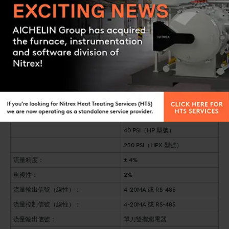
集成流量累加器
Contact us
國家標準與技術研究所）
多點校準
系统特点
电源要求
無需電源
環境溫度：
32°-150°F
最大入口壓力
2 PSI（標準型號）
40 PSI（HP 型號）
250 PSI（HPX 型號）
流量精度：
± 4%
重複性：
2%
流量輸出信號（線性）：
4-20MA 或 RS-485
流量控制信號（線性）：
4-20MA 或 RS-485
流量輸出信號：
單刀雙擲繼電器