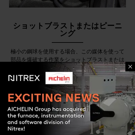
ショットブラストまたはピーニ
ング
極小の鋼球を使用する場合、この媒体を使って
部品を爆破する作業をショットブラストまたは
ピーニングと呼びます。回転チャンバーの中で
転がる部品に向けて、ショットのジェットが照
射されます。「ブラスト」と「ピーニング」を
区別する場合もありますが、プロセスは同じで
す。前者は部品の洗浄や鋭利な部分の除去を目
Contact us
的とした表現で、後者は素材の表面層を機械的
に加圧することを表しています。このようにし
て、加圧応力が用いられ、ほとんどの場合、部
品の疲労耐性が向上します。