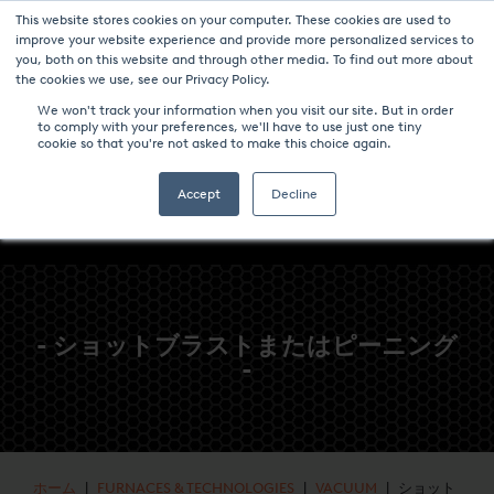
This website stores cookies on your computer. These cookies are used to
ニュース
パンフレットのダウンロード-炉と技術
キャリア
improve your website experience and provide more personalized services to
you, both on this website and through other media. To find out more about
コンタクト
the cookies we use, see our Privacy Policy.
We won't track your information when you visit our site. But in order
to comply with your preferences, we'll have to use just one tiny
cookie so that you're not asked to make this choice again.
Accept
Decline
- ショットブラストまたはピーニング
-
ホーム
|
FURNACES & TECHNOLOGIES
|
VACUUM
| ショット