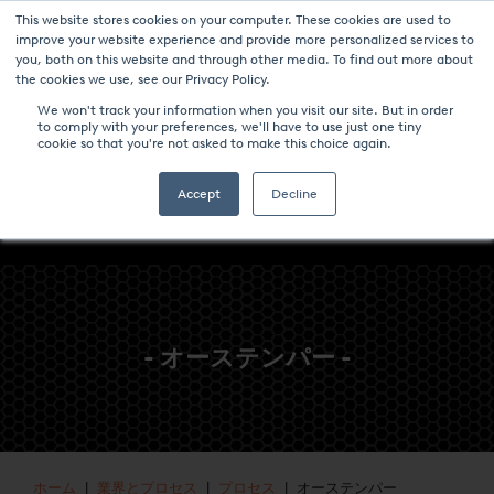
This website stores cookies on your computer. These cookies are used to
ニュース
パンフレットのダウンロード-炉と技術
キャリア
improve your website experience and provide more personalized services to
you, both on this website and through other media. To find out more about
コンタクト
the cookies we use, see our Privacy Policy.
We won't track your information when you visit our site. But in order
to comply with your preferences, we'll have to use just one tiny
cookie so that you're not asked to make this choice again.
Accept
Decline
- オーステンパー -
ホーム
|
業界とプロセス
|
プロセス
| オーステンパー