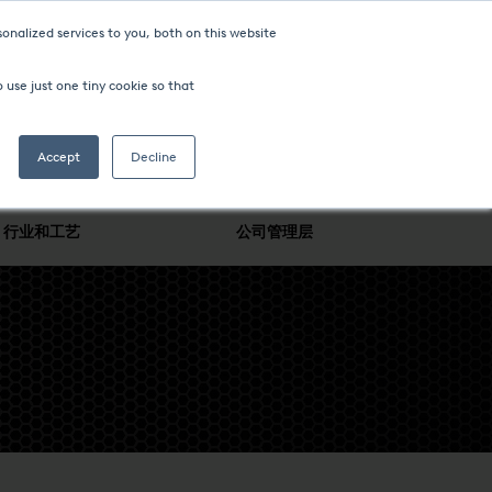
onalized services to you, both on this website
 use just one tiny cookie so that
Accept
Decline
行业和工艺
公司管理层