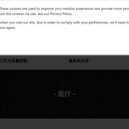
 These cookies are used to improve your website experience and provide more pers
ut the cookies we use, see our Privacy Policy.
新聞與事件
媒体中心
加入我们
联系我们
hen you visit our site. But in order to comply with your preferences, we'll have to
oice again.
工艺与流量控制
服务和支持
- 医疗 -