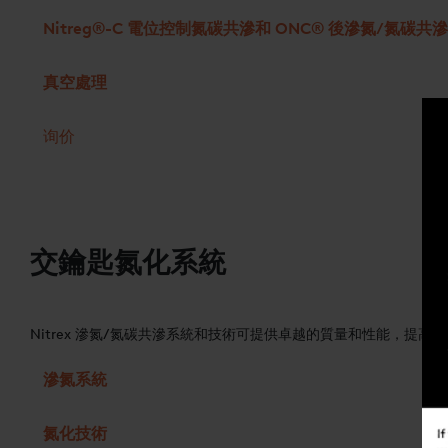
Nitreg®-C 電位控制氮碳共滲和 ONC® 後滲氮/氮碳共
真空處理
询价
交鑰匙氮化系統
Nitrex 滲氮/氮碳共滲系統和技術可提供卓越的質量和性能，提
滲氮系統
氮化技術