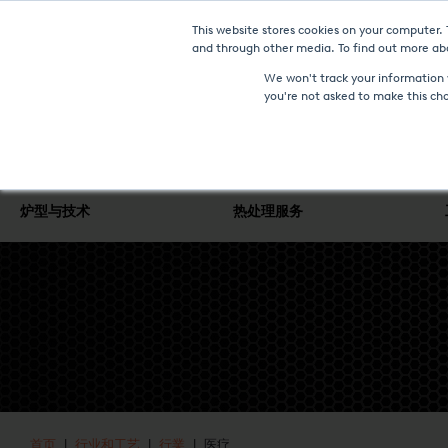
This website stores cookies on your computer.
and through other media. To find out more abo
We won't track your information w
you're not asked to make this ch
炉型与技术
热处理服务
首页
|
行业和工艺
|
行業
| 医疗