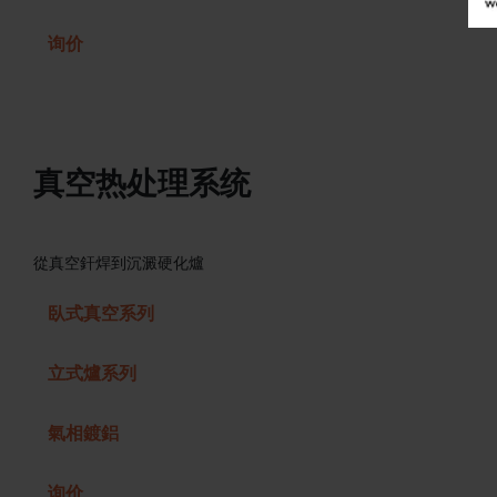
询价
真空热处理系统
從真空釬焊到沉澱硬化爐
臥式真空系列
立式爐系列
氣相鍍鋁
询价