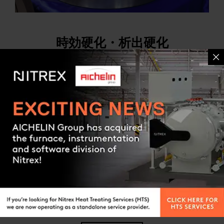
時効硬化・析出硬化
時効硬化または析出硬化（またはエイジング）
とは、合金の化学的性質を変えることなく、部
品を適度に高温に保つことによって起こる材料
特性の変化（一般的には硬化）です。
Contact us
“適切なプロセスまたはサービスがわからない場
合。
当社の熱処理専門家のグローバルチームに連
絡 してください。または、問い合わせフォーム
に必要事項を記入して送信してください。”