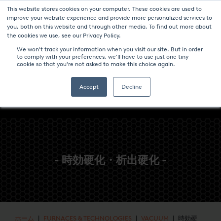
This website stores cookies on your computer. These cookies are used to
ニュース
パンフレットのダウンロード-炉と技術
キャリア
improve your website experience and provide more personalized services to
you, both on this website and through other media. To find out more about
コンタクト
the cookies we use, see our Privacy Policy.
We won't track your information when you visit our site. But in order
to comply with your preferences, we'll have to use just one tiny
cookie so that you're not asked to make this choice again.
Accept
Decline
- 時効硬化・析出硬化 -
ホーム
|
FURNACES & TECHNOLOGIES
|
VACUUM
| 時効硬