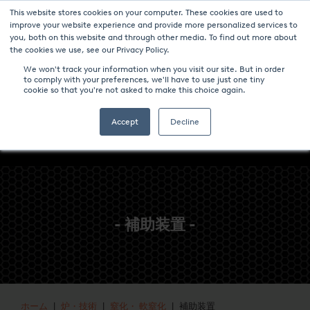
This website stores cookies on your computer. These cookies are used to
ニュース
パンフレットのダウンロード-炉と技術
キャリア
improve your website experience and provide more personalized services to
you, both on this website and through other media. To find out more about
コンタクト
the cookies we use, see our Privacy Policy.
We won't track your information when you visit our site. But in order
to comply with your preferences, we'll have to use just one tiny
cookie so that you're not asked to make this choice again.
Accept
Decline
- 補助装置 -
ホーム
|
炉・技術
|
窒化・ 軟窒化
| 補助装置