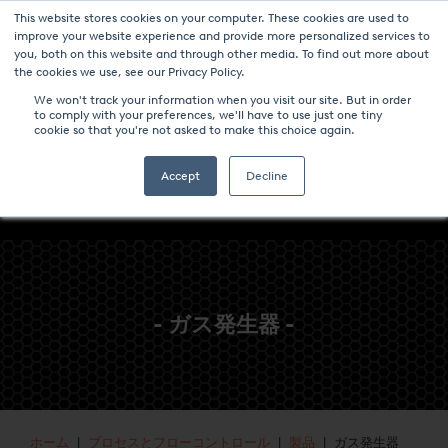
This website stores cookies on your computer. These cookies are used to
ニュース
パンフレットのダウンロード-炉と技術
キャリア
improve your website experience and provide more personalized services to
you, both on this website and through other media. To find out more about
コンタクト
the cookies we use, see our Privacy Policy.
We won't track your information when you visit our site. But in order
to comply with your preferences, we'll have to use just one tiny
cookie so that you're not asked to make this choice again.
Accept
Decline
- ガス発生器 -
ホーム
|
プロセスとフローコントロール
|
製品
| ガス発生器