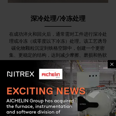
深冷处理/冷冻处理
在成功淬火和回火后，通常需对工件进行深冷处
理或冷冻（或零度以下冷冻）处理。该工艺诱导
碳化物颗粒沉淀到铁格空隙中，创建一个更密
集、更稳定的结构，达到减少摩擦、磨损和热软
化的目的。
优势总结：
所保留的奥氏体（软）转换为马氏体（硬）
强度、韧性、稳定性和耐久性均有所增强
Contact us
钢结构密度增加
摩擦系数较低
残留应力和脆性有所下降