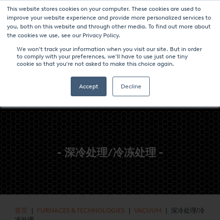
This website stores cookies on your computer. These cookies are used to
新聞與事件
媒体中心
加入我们
联系我们
improve your website experience and provide more personalized services to
you, both on this website and through other media. To find out more about
the cookies we use, see our Privacy Policy.
We won't track your information when you visit our site. But in order
to comply with your preferences, we'll have to use just one tiny
cookie so that you're not asked to make this choice again.
Accept
Decline
- 深冷处理/冷冻处理 -
首页
|
FURNACES & TECHNOLOGIES
|
VACUUM
| 深冷处理/冷
冻处理