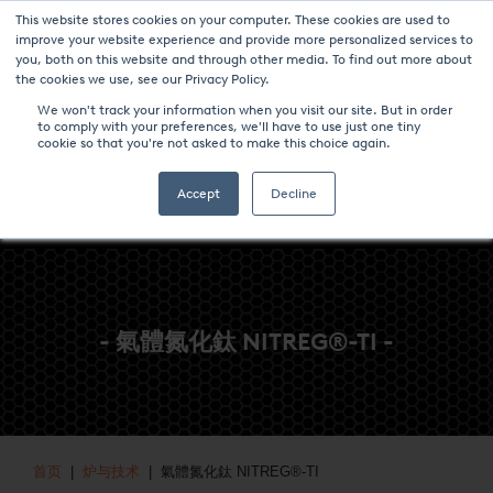
This website stores cookies on your computer. These cookies are used to
新聞與事件
媒体中心
加入我们
联系我们
improve your website experience and provide more personalized services to
you, both on this website and through other media. To find out more about
the cookies we use, see our Privacy Policy.
We won't track your information when you visit our site. But in order
to comply with your preferences, we'll have to use just one tiny
cookie so that you're not asked to make this choice again.
Accept
Decline
- 氣體氮化鈦 NITREG®-TI -
首页
|
炉与技术
| 氣體氮化鈦 NITREG®-TI