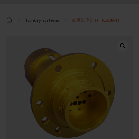
Turnkey systems
氣體氮化鈦 NITREG®-TI