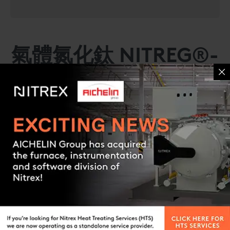
氣體氮化鈦 NITREG®-
TI
鈦合金的氣體氮化
钛合金主要用于航空航天和国防工业，也可以成功地进行气体渗氮
Contact us
处理，以提高耐磨性并获得引人注目的金色光洁度。
由于涉及非常特定的应用领域，因此该技术尚未广为人知。为了获
...Read full description
得最佳效果，请咨询我们的工程师，以就制造工序的某些独特方面
不确定哪种工艺或服务适合您？
获取建议。
联系
我们的全球热处理专家团队，以获得他们的指导或填写
联系表
Request a quote
應用（左圖）：經 Nitreg®-Ti 處理的水下通信電纜連接器
格
，以与我们的专家取得联系！