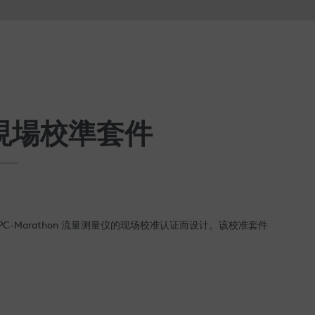
™ 現場校準套件
UPC-Marathon 流量测量仪的现场校准认证而设计。该校准套件
传感器以及需要的所有配件、硬件和软件，以校准
TotalMeter™、EndoInjector™ 和 ExoInjector™ 流量测量仪。