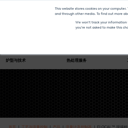
This website stores cookies on your computer.
and through other media. To find out more abo
We won't track your information w
you're not asked to make this ch
炉型与技术
热处理服务
首页
|
工艺与流量控制
|
产品
|
流量计及控制器
| FLOCAL™ 現場