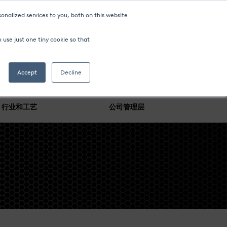
onalized services to you, both on this website
 use just one tiny cookie so that
Accept
Decline
行业和工艺
公司管理层