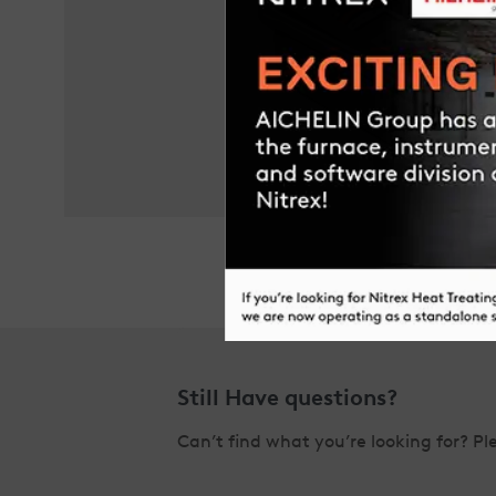
Still Have questions?
Can’t find what you’re looking for? Ple