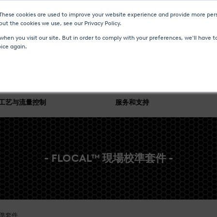
 These cookies are used to improve your website experience and provide more pers
ut the cookies we use, see our Privacy Policy.
新聞與事件
媒体中心
加入我们
联系我们
hen you visit our site. But in order to comply with your preferences, we'll have to
oice again.
工艺与流量控制
服务和支持
- FLOCAL™ 現場校準套件 -
校準套件