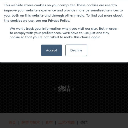
This website stores cookies on your computer. These cookies are used to
新聞與事件
媒体中心
加入我们
联系我们
improve your website experience and provide more personalized services to
you, both on this website and through other media. To find out more about
the cookies we use, see our Privacy Policy.
We won't track your information when you visit our site. But in order
to comply with your preferences, we'll have to use just one tiny
cookie so that you're not asked to make this choice again.
Accept
Decline
- 烧结 -
首页
|
炉型与技术
|
真空
|
工艺/功能
| 烧结